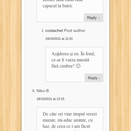
capacul la butoi.
Reply
↓
costachel
Post author
18/10/2011 at 11:01
Așijderea și eu. În fond,
ce-ar fi varza murată
fără cimbru? 🙂
Reply
↓
Niko-B
18/10/2011 at 13:15
De câte ori vine timpul verzei
murate, mi-aduc aminte, cu
haz, de ceea ce i-am fàcut