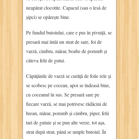
neapărat clocotite. Capacul (sau o lesă de
șipci) se opărește bine.
Pe fundul butoiului, care e pus în pivniță, se
presară mai întâi un strat de sare, foi de
varză, cimbru, mărar, boabe de porumb și
câteva felii de gutui.
Căpățânile de varză se curăță de foile rele și
se scobesc pe cocean, apoi se îndeasă bine,
cu coceanul în sus. Se presară sare pe
fiecare varză, se mai potrivesc rădăcini de
hrean, mărar, porumb și cimbru, piper, felii
tari de gutuie și se pun alte verze, tot așa,
strat după strat, până se umple butoiul. În