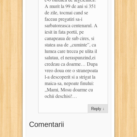
A murit la 99 de ani si 351
de zile, tocmai cand se
faceau pregatiri sa-i
sarbatoreasca centenarul. A
iesit in fata portii, pe
canapeaua de sub cires, si
statea asa de „cuminte”, ca
lumea care trecea pe ulita il
salutau, el neraspunzind,ei
credeau ca doarme… Dupa
vreo doua ore o stranepoata
l-a descoperit si a strigat la
maica-sa, nepoate finului:
„Mami, Mosu doarme cu
ochii deschisi!…
Reply
↓
Comentarii