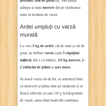
porumb, felii de gutui
etc. Sau puteți
morcov
adăuga și niște
dat pe răzătoarea
mare la tocătura de varză.
Ardei umpluți cu varză
murată
5 kg de ardei
La vreo
, cât de mari și cât de
varză
3 căpățâni
grași, ne trebuie
(cam
mijlocii
1/2 kg morcov, 1-
, dar e cu bătaie),
2 rădăcini de țelină
sare mare
și
.
Se toacă varza cât de fin, se amestecă bine
cu morcovii și țelina date pe răzătoare și se
freacă zdravăn cu sare (10 g la kilogramul
de varză, sarea fiind luată din cantitatea