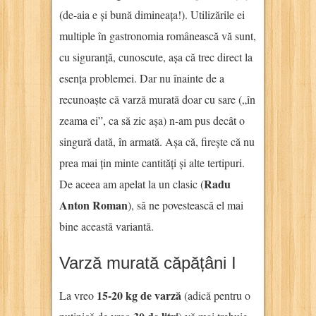
(de-aia e și bună dimineața!). Utilizările ei
multiple în gastronomia românească vă sunt,
cu siguranță, cunoscute, așa că trec direct la
esența problemei. Dar nu înainte de a
recunoaște că varză murată doar cu sare („în
zeama ei”, ca să zic așa) n-am pus decât o
singură dată, în armată. Așa că, firește că nu
prea mai țin minte cantități și alte tertipuri.
Radu
De aceea am apelat la un clasic (
Anton Roman
), să ne povestească el mai
bine această variantă.
Varză murată căpățâni I
15-20 kg de varză
La vreo
(adică pentru o