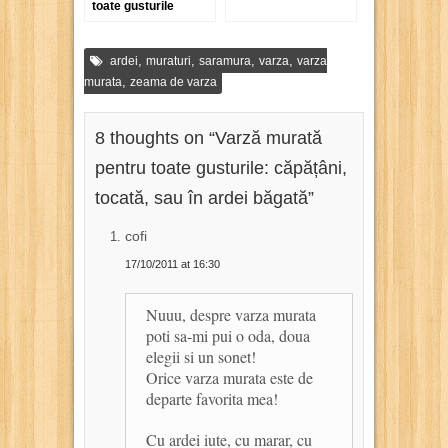
toate gusturile
,
,
,
,
ardei
muraturi
saramura
varza
varza
,
murata
zeama de varza
8 thoughts on “
Varză murată
pentru toate gusturile: căpățâni,
tocată, sau în ardei băgată
”
cofi
17/10/2011 at 16:30
Nuuu, despre varza murata
poti sa-mi pui o oda, doua
elegii si un sonet!
Orice varza murata este de
departe favorita mea!
Cu ardei iute, cu marar, cu