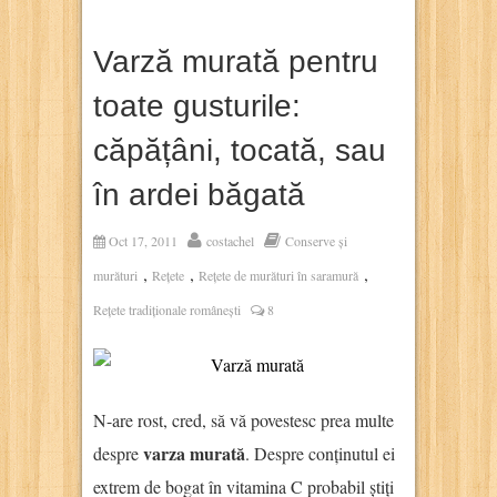
Varză murată pentru
toate gusturile:
căpățâni, tocată, sau
în ardei băgată
Oct 17, 2011
costachel
Conserve și
,
,
,
murături
Rețete
Rețete de murături în saramură
Rețete tradiționale românești
8
N-are rost, cred, să vă povestesc prea multe
varza murată
despre
. Despre conținutul ei
extrem de bogat în vitamina C probabil știți