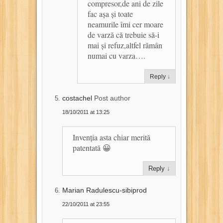
compresor,de ani de zile
fac așa și toate
neamurile îmi cer moare
de varză că trebuie să-i
mai și refuz,altfel rămân
numai cu varza….
Reply
↓
costachel
Post author
18/10/2011 at 13:25
Invenția asta chiar merită
patentată 😀
Reply
↓
Marian Radulescu-sibiprod
22/10/2011 at 23:55