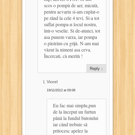
scos o pompà de aer, micutà,
pentru acvariu si-am cuplat-o
pe rând la cele 4 tevi. Si-a tot
suflat pompa-n locul nostru,
într-o veselie. Si de-atunci, tot
asa punem varza, iar pompa
o pàstràm cu grijà. N-am mai
vàzut la nimeni asa ceva.
Încercati, cà merità !
Reply
↓
Viorel
19/11/2012 at 09:08
Eu fac mai simplu,pun
de la început un furtun
până la fundul butoiului
iar când trebuie să
pritocesc apelez la