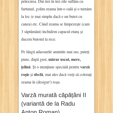
pritocirea. Din trei în trei zile suflăm cu
furtunul, golim zeama într-o oală și o turnăm
la loc (e mai simplu dacă e un butoi cu
canea) etc. Când zeama se limpezește (cam
3 săptămâni) închidem capacul etanș și
ducem butoiul la rece.
Pe lângă adaosurile amintite mai sus, puteți
mărar uscat, mere,
pune, după gust,
țelină
varză
. Și o mențiune specială pentru
roșie
sfeclă
și
, mai ales dacă vreți să colorați
zeama în (desigur!) roșu.
Varză murată căpățâni II
(variantă de la Radu
Anton Roman)