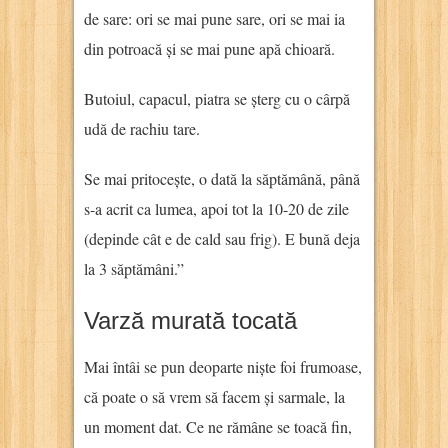
de sare: ori se mai pune sare, ori se mai ia
din potroacă și se mai pune apă chioară.
Butoiul, capacul, piatra se șterg cu o cârpă
udă de rachiu tare.
Se mai pritocește, o dată la săptămână, până
s-a acrit ca lumea, apoi tot la 10-20 de zile
(depinde cât e de cald sau frig). E bună deja
la 3 săptămâni.”
Varză murată tocată
Mai întâi se pun deoparte niște foi frumoase,
că poate o să vrem să facem și sarmale, la
un moment dat. Ce ne rămâne se toacă fin,