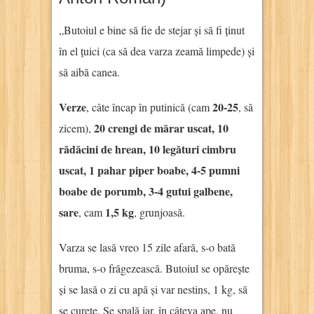
„Butoiul e bine să fie de stejar și să fi ținut
în el țuici (ca să dea varza zeamă limpede) și
să aibă canea.
Verze
20-25
, câte încap în putinică (cam
, să
20 crengi de mărar uscat, 10
zicem),
rădăcini de hrean, 10 legături cimbru
uscat, 1 pahar piper boabe, 4-5 pumni
boabe de porumb, 3-4 gutui galbene,
sare
1,5 kg
, cam
, grunjoasă.
Varza se lasă vreo 15 zile afară, s-o bată
bruma, s-o frăgezească. Butoiul se opărește
și se lasă o zi cu apă și var nestins, 1 kg, să
se curețe. Se spală iar, în câteva ape, nu