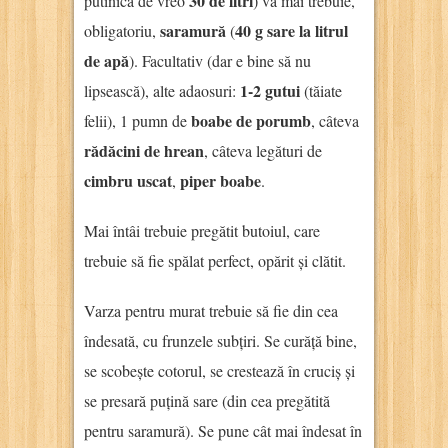
30 de litri
putinică de vreo
) vă mai trebuie,
saramură
40 g sare la litrul
obligatoriu,
(
de apă
). Facultativ (dar e bine să nu
1-2 gutui
lipsească), alte adaosuri:
(tăiate
boabe de porumb
felii), 1 pumn de
, câteva
rădăcini de hrean
, câteva legături de
cimbru uscat
piper boabe
,
.
Mai întâi trebuie pregătit butoiul, care
trebuie să fie spălat perfect, opărit și clătit.
Varza pentru murat trebuie să fie din cea
îndesată, cu frunzele subțiri. Se curăță bine,
se scobește cotorul, se crestează în cruciș și
se presară puțină sare (din cea pregătită
pentru saramură). Se pune cât mai îndesat în