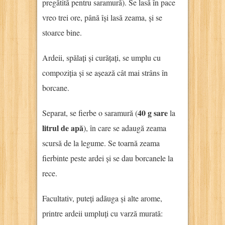
pregătită pentru saramură). Se lasă în pace
vreo trei ore, până își lasă zeama, și se
stoarce bine.
Ardeii, spălați și curățați, se umplu cu
compoziția și se așează cât mai strâns în
borcane.
40 g sare
Separat, se fierbe o saramură (
la
litrul de apă
), în care se adaugă zeama
scursă de la legume. Se toarnă zeama
fierbinte peste ardei și se dau borcanele la
rece.
Facultativ, puteți adăuga și alte arome,
printre ardeii umpluți cu varză murată: