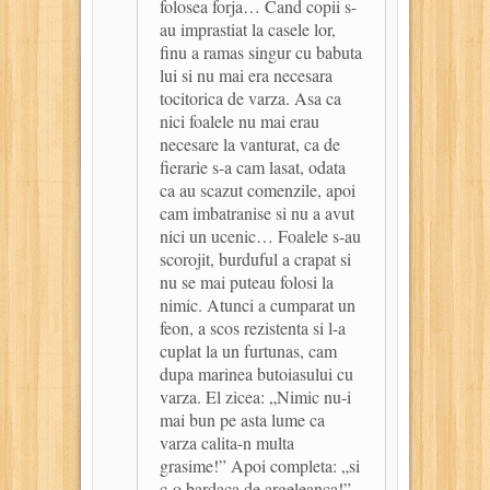
folosea forja… Cand copii s-
au imprastiat la casele lor,
finu a ramas singur cu babuta
lui si nu mai era necesara
tocitorica de varza. Asa ca
nici foalele nu mai erau
necesare la vanturat, ca de
fierarie s-a cam lasat, odata
ca au scazut comenzile, apoi
cam imbatranise si nu a avut
nici un ucenic… Foalele s-au
scorojit, burduful a crapat si
nu se mai puteau folosi la
nimic. Atunci a cumparat un
feon, a scos rezistenta si l-a
cuplat la un furtunas, cam
dupa marinea butoiasului cu
varza. El zicea: „Nimic nu-i
mai bun pe asta lume ca
varza calita-n multa
grasime!” Apoi completa: „si
c-o bardaca de argeleanca!”