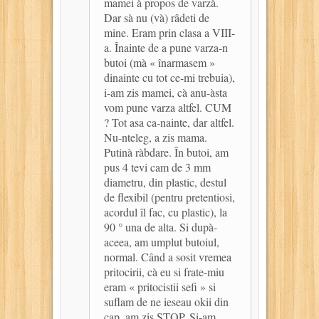
mamei à propos de varzà.
Dar sà nu (và) râdeti de
mine. Eram prin clasa a VIII-
a. Înainte de a pune varza-n
butoi (mà « înarmasem »
dinainte cu tot ce-mi trebuia),
i-am zis mamei, cà anu-àsta
vom pune varza altfel. CUM
? Tot asa ca-nainte, dar altfel.
Nu-nteleg, a zis mama.
Putinà ràbdare. În butoi, am
pus 4 tevi cam de 3 mm
diametru, din plastic, destul
de flexibil (pentru pretentiosi,
acordul îl fac, cu plastic), la
90 ° una de alta. Si dupà-
aceea, am umplut butoiul,
normal. Când a sosit vremea
pritocirii, cà eu si frate-miu
eram « pritocistii sefi » si
suflam de ne ieseau okii din
cap, am zis STOP. Si-am