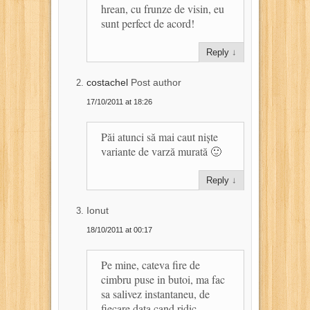
hrean, cu frunze de visin, eu
sunt perfect de acord!
Reply
↓
costachel
Post author
17/10/2011 at 18:26
Păi atunci să mai caut niște
variante de varză murată 🙂
Reply
↓
Ionut
18/10/2011 at 00:17
Pe mine, cateva fire de
cimbru puse in butoi, ma fac
sa salivez instantaneu, de
fiecare data cand ridic