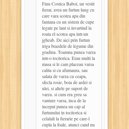
Finu Costica Baboi, un vestit
fierar, avea un furtun lung cu
care vara scotea apa din
fantana cu un sistem de cupe
legate pe lant si invartind la
roata el scotea apa intr-un
jgheab. De aici prin furtun
iriga brazdele de legume din
gradina. Toamna punea varza
intr-o tocitorica. Erau multi la
masa si le cam placeau varsa
calita si cu afumaura, sau
salata de varza cu ceapa,
sfecla rosie, boia de ardei si
ulei, si altele pe suport de
varza. si cum era greu sa
vanture varsa, inca de la
inceput punea un cap al
furtunului in tocitorica si
celalalt la fierarie pe care-l
cupla la foale, atunci cand nu