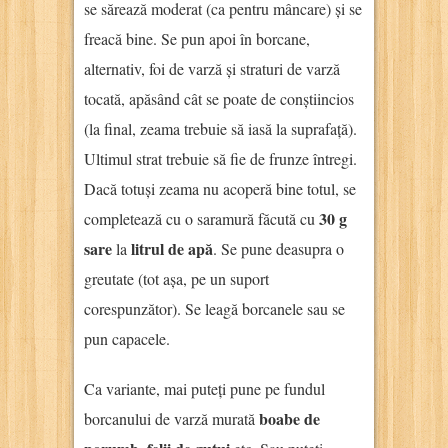
se sărează moderat (ca pentru mâncare) și se
freacă bine. Se pun apoi în borcane,
alternativ, foi de varză și straturi de varză
tocată, apăsând cât se poate de conștiincios
(la final, zeama trebuie să iasă la suprafață).
Ultimul strat trebuie să fie de frunze întregi.
Dacă totuși zeama nu acoperă bine totul, se
30 g
completează cu o saramură făcută cu
sare
litrul de apă
la
. Se pune deasupra o
greutate (tot așa, pe un suport
corespunzător). Se leagă borcanele sau se
pun capacele.
Ca variante, mai puteți pune pe fundul
boabe de
borcanului de varză murată