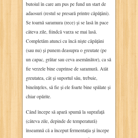
butoiul în care am pus pe fund un start de
adaosuri (restul se presară printre căpățâni).
Se toarnă saramura (rece) și se lasă în pace
câteva zile, fiindcă varza se mai lasă.
Completăm atunci cu încă niște căpățâni
(sau nu) și punem deasupra o greutate (pe
un capac, grătar sau ceva asemănător), ca să
fie verzele bine cuprinse de saramură. Atât
greutatea, cât și suportul său, trebuie,
bineînțeles, să fie și ele foarte bine spălate și
chiar opărite.
Când începe să apară spumă la suprafață
(câteva zile, depinde de temperatură)
înseamnă că a început fermentația și începe