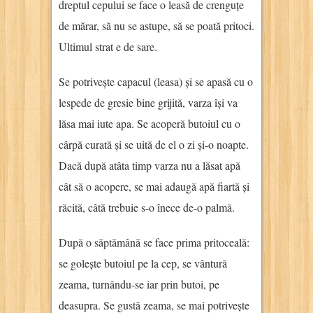
dreptul cepului se face o leasă de crenguțe
de mărar, să nu se astupe, să se poată pritoci.
Ultimul strat e de sare.
Se potrivește capacul (leasa) și se apasă cu o
lespede de gresie bine grijită, varza își va
lăsa mai iute apa. Se acoperă butoiul cu o
cârpă curată și se uită de el o zi și-o noapte.
Dacă după atâta timp varza nu a lăsat apă
cât să o acopere, se mai adaugă apă fiartă și
răcită, câtă trebuie s-o înece de-o palmă.
După o săptămână se face prima pritoceală:
se golește butoiul pe la cep, se vântură
zeama, turnându-se iar prin butoi, pe
deasupra. Se gustă zeama, se mai potrivește