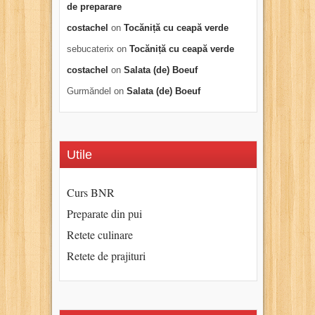
de preparare
costachel
on
Tocăniță cu ceapă verde
sebucaterix
on
Tocăniță cu ceapă verde
costachel
on
Salata (de) Boeuf
Gurmăndel
on
Salata (de) Boeuf
Utile
Curs BNR
Preparate din pui
Retete culinare
Retete de prajituri